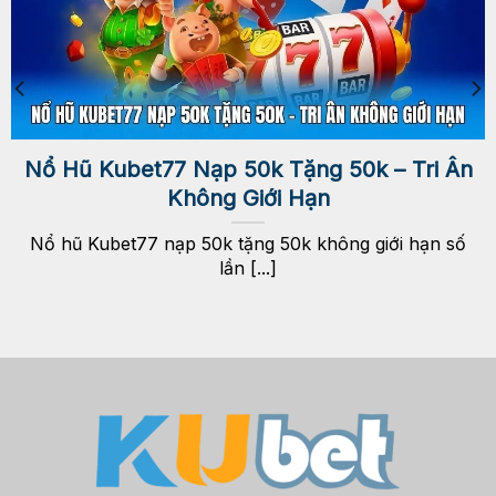
Nổ Hũ Kubet77 Nạp 50k Tặng 50k – Tri Ân
Không Giới Hạn
Nổ hũ Kubet77 nạp 50k tặng 50k không giới hạn số
lần [...]