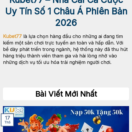
Uy Tín Số 1 Châu Á Phiên Bản
2026
Kubet77
là lựa chọn hàng đầu cho những ai đang tìm
kiếm một sân chơi trực tuyến an toàn và hấp dẫn. Với
bề dày phát triển trong ngành, hệ thống này đã thu hút
hàng triệu thành viên tham gia và hài lòng nhờ vào
những dịch vụ tối ưu hóa trải nghiệm người chơi.
Bài Viết Mới Nhất
17
Th5