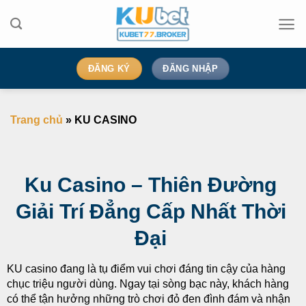
Bỏ
qua
nội
dung
ĐĂNG KÝ
ĐĂNG NHẬP
Trang chủ
»
KU CASINO
Ku Casino – Thiên Đường
Giải Trí Đẳng Cấp Nhất Thời
Đại
KU casino đang là tụ điểm vui chơi đáng tin cậy của
hàng chục triệu người dùng. Ngay tại sòng bạc này,
khách hàng có thể tận hưởng những trò chơi đỏ đen