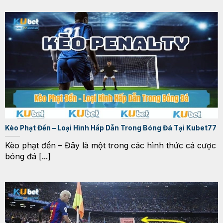
Những trò chơi hot nhất có tại KU thể thao
Thể thao truyền thống
Kèo Phạt Đền – Loại Hình Hấp Dẫn Trong Bóng Đá Tại Kubet77
Kèo phạt đền – Đây là một trong các hình thức cá cược
KU thể thao truyền thống không thể bỏ qua như bóng
bóng đá [...]
rổ, quần vợt, cầu lông, bóng bàn, bóng chuyền hay
đua ngựa,… Đặc biệt, bóng đá – bộ môn thể thao vua
được săn đón số 1 cũng là cái tên được update nhiều
nhất. Bạn có thể dễ dàng bắt kèo ở mọi đấu trường
đỉnh cao từ cấp quốc gia đến thế giới.
Ví dự như World Cup, Ngoại hạng Anh, Euro, Serie A