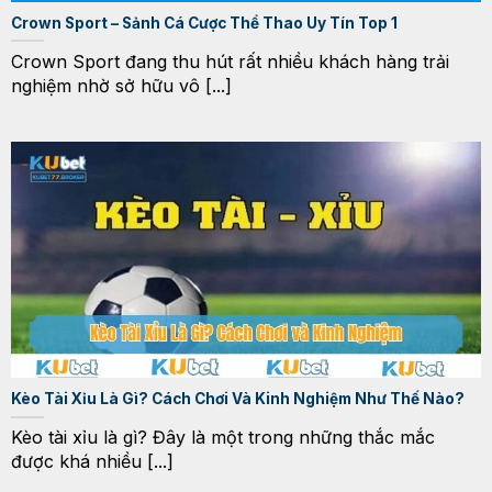
luôn là sân chơi cung cấp tỷ lệ cao nhất nên luôn
Crown Sport – Sảnh Cá Cược Thể Thao Uy Tín Top 1
được săn đón. Mọi người chỉ cần phán đoán chính xác
Crown Sport đang thu hút rất nhiều khách hàng trải
đã có thể thu khoản lời hậu hĩnh về túi.
nghiệm nhờ sở hữu vô [...]
Thông tin soi kèo uy tín và chất lượng
Nhà cái sẽ luôn cung cấp dữ liệu soi kèo sớm từ 3 – 5
ngày để mọi người có đầy đủ dữ liệu khám phá. Tỷ lệ
odds sẽ giúp tay chơi dễ dàng tận dụng để nhận định,
đánh giá để mau chóng hốt bạc. Điều này là nền tảng
quan trọng góp phần nâng cao vận may kiếm nhiều
tiền hơn về túi của mình.
Những trò chơi hot nhất có tại KU
thể thao
Kèo Tài Xỉu Là Gì? Cách Chơi Và Kinh Nghiệm Như Thế Nào?
Ghé thăm nhà cái KU, mọi người sẽ thoải mái nhập
cuộc với các bộ môn sôi động hàng đầu như:
Kèo tài xỉu là gì? Đây là một trong những thắc mắc
được khá nhiều [...]