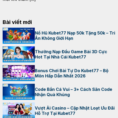
Bài viết mới
Nổ Hũ Kubet77 Nạp 50k Tặng 50k – Tri
Ân Không Giới Hạn
Thưởng Nạp Đầu Game Bài 3D Cực
Hot Tại Nhà Cái Kubet77
Bonus Chơi Bài Tự Do Kubet77 – Bộ
Môn Hấp Dẫn Nhất 2026
Code Bắn Cá Vui – 3+ Cách Săn Code
Nhận Quà Khủng
Vượt Ải Casino – Cập Nhật Loạt Ưu Đãi
Hỗ Trợ Tại Kubet77