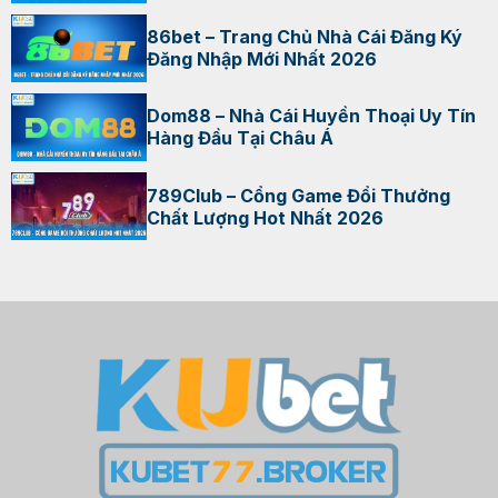
86bet – Trang Chủ Nhà Cái Đăng Ký
Đăng Nhập Mới Nhất 2026
Dom88 – Nhà Cái Huyền Thoại Uy Tín
Hàng Đầu Tại Châu Á
789Club – Cổng Game Đổi Thưởng
Chất Lượng Hot Nhất 2026