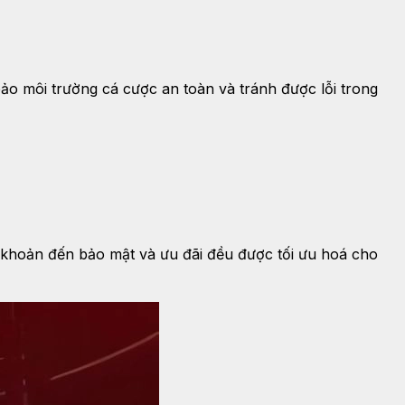
bảo môi trường cá cược an toàn và tránh được lỗi trong
 tài khoản đến bảo mật và ưu đãi đều được tối ưu hoá cho