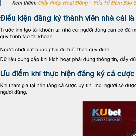
Xem thêm:
Giấy Phép Hoạt Động – Yếu Tố Đảm Bảo S
Điều kiện đăng ký thành viên nhà cái là 
Trước khi tạo tài khoản tại nhà cái người dùng cần có đủ
quy trình tạo tài khoản.
Người chơi bắt buộc phải đủ tuổi theo quy định.
Dữ liệu cung cấp khi kích hoạt phải đúng thông tin, đầy đủ
Ưu điểm khi thực hiện đăng ký cá cược
Khi tham gia tại nền tảng cá cược uy tín, mọi người sẽ đượ
người dùng.