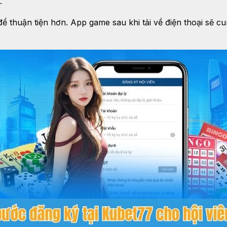
.
ể thuận tiện hơn. App game sau khi tải về điện thoại sẽ cu