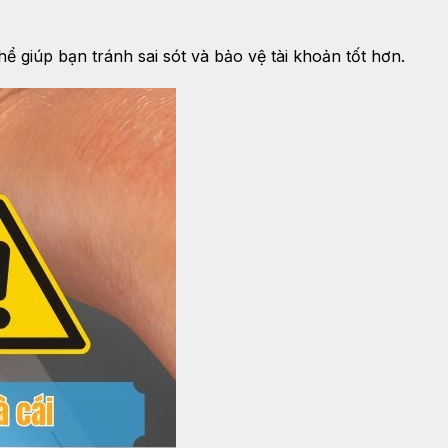
ể giúp bạn tránh sai sót và bảo vệ tài khoản tốt hơn.