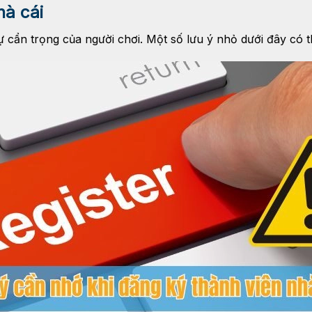
hà cái
 cẩn trọng của người chơi. Một số lưu ý nhỏ dưới đây có th