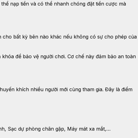
ó thể nạp tiền và có thể nhanh chóng đặt tiền cược mà
ân cho bất kỳ bên nào khác nếu không có sự cho phép của
ạm khóa để bảo vệ người chơi. Cơ chế này đảm bảo an toàn
khuyến khích nhiều người mới cùng tham gia. Đây là điểm
tinh, Sạc dự phòng chân gập, Máy mát xa mắt,…