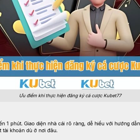
Ưu điểm khi thực hiện đăng ký cá cược Kubet77
đến 1 phút. Giao diện nhà cái rõ ràng, dễ hiểu với hướng d
 tài khoản dù ở nơi đâu.