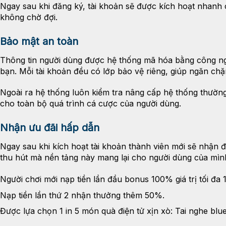
Ngay sau khi đăng ký, tài khoản sẽ được kích hoạt nhanh 
không chờ đợi.
Bảo mật an toàn
Thông tin người dùng được hệ thống mã hóa bằng công ngh
bạn. Mỗi tài khoản đều có lớp bảo vệ riêng, giúp ngăn chặ
Ngoài ra hệ thống luôn kiểm tra nâng cấp hệ thống thườn
cho toàn bộ quá trình cá cược của người dùng.
Nhận ưu đãi hấp dẫn
Ngay sau khi kích hoạt tài khoản thành viên mới sẽ nhận 
thu hút mà nền tảng này mang lại cho người dùng của mìn
Người chơi mới nạp tiền lần đầu bonus 100% giá trị tối đa 
Nạp tiền lần thứ 2 nhận thưởng thêm 50%.
Được lựa chọn 1 in 5 món quà điện tử xịn xò: Tai nghe bl