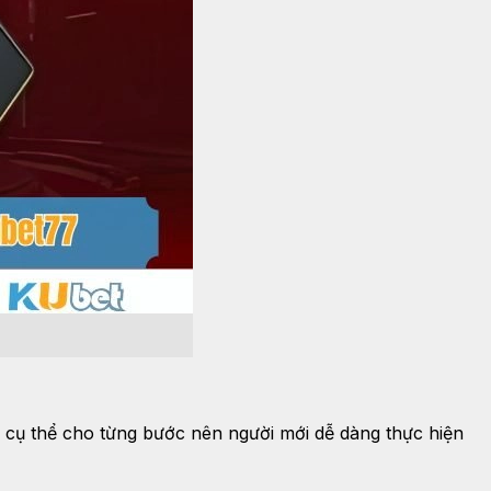
ẫn cụ thể cho từng bước nên người mới dễ dàng thực hiện