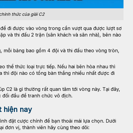
chính thức của giải C2
B để đi được vào vòng trong cần vượt qua được lượt sơ
cặp và thi đấu 2 trận (sân khách và sân nhà), bên nào
 mỗi bảng bao gồm 4 đội và thi đấu theo vòng tròn,
heo thể thức loại trực tiếp. Nếu hai bên hòa nhau thì
a thì đội nào có tổng bàn thắng nhiều nhất được đi
úp C2 là gì thường rất quan tâm tới vòng này. Tại đây,
c đối đầu để tranh chức vô địch.
t hiện nay
hình đặt cược chính để bạn thoải mái lựa chọn. Dưới
i đơn vị, thành viên hãy cùng theo dõi: