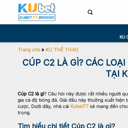
Bỏ
qua
nội
dung
KU 
Trang chủ
»
KU THỂ THAO
CÚP C2 LÀ GÌ? CÁC LOẠ
TẠI 
Cúp C2 là gì
? Câu hỏi này được rất nhiều người q
gia cá độ bóng đá. Giải đấu này thường xuất hiện 
cược. Dưới đây, nhà cái
Kubet77
sẽ mang đến cho t
trọng.
Tìm hiểu chi tiết Cúp C2 là gì?