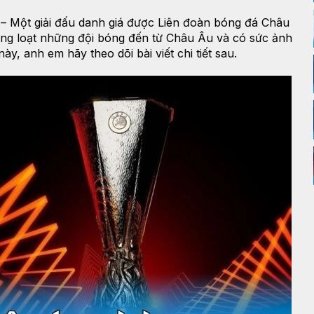
 – Một giải đấu danh giá được Liên đoàn bóng đá Châu
àng loạt những đội bóng đến từ Châu Âu và có sức ảnh
y, anh em hãy theo dõi bài viết chi tiết sau.