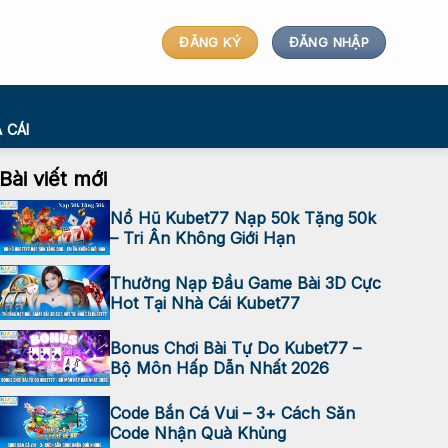
ĐĂNG KÝ
ĐĂNG NHẬP
 CÁI
Bài viết mới
Nổ Hũ Kubet77 Nạp 50k Tặng 50k
– Tri Ân Không Giới Hạn
Thưởng Nạp Đầu Game Bài 3D Cực
Hot Tại Nhà Cái Kubet77
Bonus Chơi Bài Tự Do Kubet77 –
Bộ Môn Hấp Dẫn Nhất 2026
Code Bắn Cá Vui – 3+ Cách Săn
Code Nhận Quà Khủng