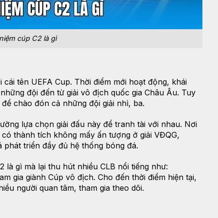
niệm cúp C2 là gì
i cái tên UEFA Cup. Thời điểm mới hoạt động, khái
những đội đến từ giải vô địch quốc gia Châu Âu. Tuy
để chào đón cả những đội giải nhì, ba.
ờng lựa chọn giải đấu này để tranh tài với nhau. Nơi
 có thành tích không mấy ấn tượng ở giải VĐQG,
 phát triển đầy đủ hệ thống bóng đá.
 là gì mà lại thu hút nhiều CLB nổi tiếng như:
ham gia giành Cúp vô địch. Cho đến thời điểm hiện tại,
iều người quan tâm, tham gia theo dõi.