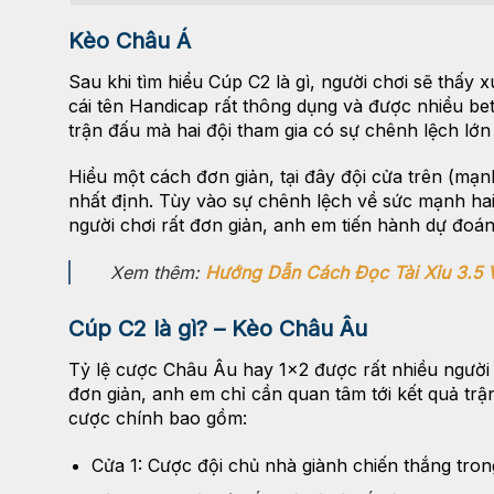
Kèo Châu Á
Sau khi tìm hiểu Cúp C2 là gì, người chơi sẽ thấy x
cái tên Handicap rất thông dụng và được nhiều bet
trận đấu mà hai đội tham gia có sự chênh lệch lớn
Hiểu một cách đơn giản, tại đây đội cửa trên (mạ
nhất định. Tùy vào sự chênh lệch về sức mạnh hai
người chơi rất đơn giản, anh em tiến hành dự đoá
Xem thêm:
Hướng Dẫn Cách Đọc Tài Xỉu 3.5 
Cúp C2 là gì? – Kèo Châu Âu
Tỷ lệ cược Châu Âu hay 1×2 được rất nhiều người 
đơn giản, anh em chỉ cần quan tâm tới kết quả tr
cược chính bao gồm:
Cửa 1: Cược đội chủ nhà giành chiến thắng tron