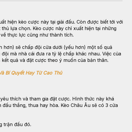
uất hiện kèo cược này tại giải đấu. Còn được biết tới với
 thủ lựa chọn. Kèo cược này chỉ xuất hiện tại những
 về thực lực cũng như thành tích.
nh hơn) sẽ chấp đội cửa dưới (yếu hơn) một số quả
 đội mà nhà cái đưa ra tỷ lệ chấp khác nhau. Việc của
n kết quả và đặt cược theo ý muốn của bản thân.
Và Bí Quyết Hay Từ Cao Thủ
yêu thích và tham gia đặt cược. Hình thức này khá
ận đấu thắng, thua hay hòa. Kèo Châu Âu sẽ có 3 cửa
g trận đấu đó.