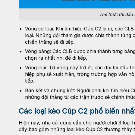
Thể thức thi đấu 
Vòng sơ loại: Khi tìm hiểu Cúp C2 là gì, các CL
loại. Những đội tham gia được chia thành từng 
chiến thắng sẽ đi tiếp.
Vòng bảng: Các CLB được chia thành từng bảng,
chọn ra nhất nhì để đi tiếp.
Vòng loại: Từ vòng này trở đi, các đội thi đấu t
hiệp phụ sẽ xuất hiện, trong trường hợp vẫn hò
tiếp.
Bán kết và chung kết: Người chơi khi tìm hiểu C
những đội thắng từ các trận trước sẽ chính thứ
Các loại kèo Cúp C2 phổ biến nhấ
Hiện nay, nhà cái cung cấp cho người chơi 3 loại 
đây bao gồm những loại kèo Cúp C2 thường thấy tạ