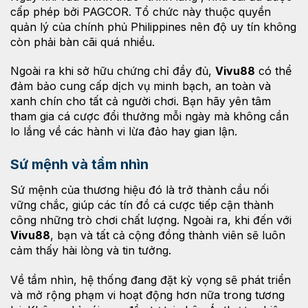
cấp phép bởi PAGCOR. Tổ chức này thuộc quyền
quản lý của chính phủ Philippines nên độ uy tín không
còn phải bàn cãi quá nhiều.
Ngoài ra khi sở hữu chứng chỉ đầy đủ,
Vivu88
có thể
đảm bảo cung cấp dịch vụ minh bạch, an toàn và
xanh chín cho tất cả người chơi. Bạn hãy yên tâm
tham gia cá cược đổi thưởng mỗi ngày mà không cần
lo lắng về các hành vi lừa đảo hay gian lận.
Sứ mệnh và tầm nhìn
Sứ mệnh của thương hiệu đó là trở thành cầu nối
vững chắc, giúp các tín đồ cá cược tiếp cận thành
công những trò chơi chất lượng. Ngoài ra, khi đến với
Vivu88
, bạn và tất cả cộng đồng thành viên sẽ luôn
cảm thấy hài lòng và tin tưởng.
Về tầm nhìn, hệ thống đang đặt kỳ vọng sẽ phát triển
và mở rộng phạm vi hoạt động hơn nữa trong tương