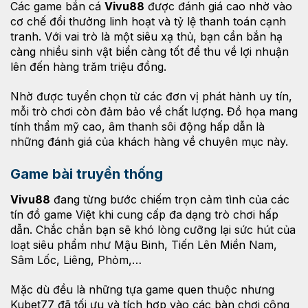
Các game bắn cá
Vivu88
được đánh giá cao nhờ vào
cơ chế đổi thưởng linh hoạt và tỷ lệ thanh toán cạnh
tranh. Với vai trò là một siêu xạ thủ, bạn cần bắn hạ
càng nhiều sinh vật biển càng tốt để thu về lợi nhuận
lên đến hàng trăm triệu đồng.
Nhờ được tuyển chọn từ các đơn vị phát hành uy tín,
mỗi trò chơi còn đảm bảo về chất lượng. Đồ họa mang
tính thẩm mỹ cao, âm thanh sôi động hấp dẫn là
những đánh giá của khách hàng về chuyên mục này.
Game bài truyền thống
Vivu88
đang từng bước chiếm trọn cảm tình của các
tín đồ game Việt khi cung cấp đa dạng trò chơi hấp
dẫn. Chắc chắn bạn sẽ khó lòng cưỡng lại sức hút của
loạt siêu phẩm như Mậu Binh, Tiến Lên Miền Nam,
Sâm Lốc, Liêng, Phỏm,…
Mặc dù đều là những tựa game quen thuộc nhưng
Kubet77 đã tối ưu và tích hợp vào các bàn chơi công