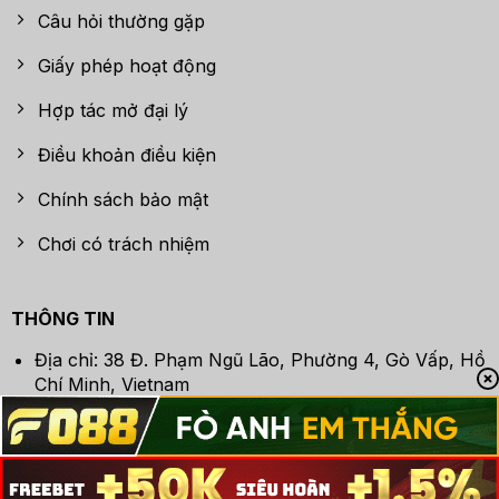
Câu hỏi thường gặp
Giấy phép hoạt động
Hợp tác mở đại lý
Điều khoản điều kiện
Chính sách bảo mật
Chơi có trách nhiệm
THÔNG TIN
Địa chỉ:
38 Đ. Phạm Ngũ Lão, Phường 4, Gò Vấp, Hồ
Chí Minh, Vietnam
Tên doanh nghiệp:
Kubet77
Website: https://derekandersen.me/
Phone:
0853 527 964