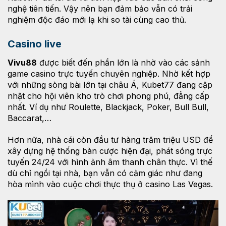
nghệ tiên tiến. Vậy nên bạn đảm bảo vẫn có trải
nghiệm độc đáo mới lạ khi so tài cùng cao thủ.
Casino live
Vivu88
được biết đến phần lớn là nhờ vào các sảnh
game casino trực tuyến chuyên nghiệp. Nhờ kết hợp
với những sòng bài lớn tại châu Á, Kubet77 đang cập
nhật cho hội viên kho trò chơi phong phú, đẳng cấp
nhất. Ví dụ như Roulette, Blackjack, Poker, Bull Bull,
Baccarat,…
Hơn nữa, nhà cái còn đầu tư hàng trăm triệu USD để
xây dựng hệ thống bàn cược hiện đại, phát sóng trực
tuyến 24/24 với hình ảnh âm thanh chân thực. Vì thế
dù chỉ ngồi tại nhà, bạn vẫn có cảm giác như đang
hòa mình vào cuộc chơi thực thụ ở casino Las Vegas.