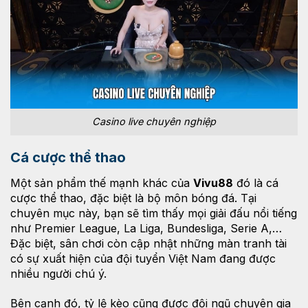
Casino live chuyên nghiệp
Cá cược thể thao
Một sản phẩm thế mạnh khác của
Vivu88
đó là cá
cược thể thao, đặc biệt là bộ môn bóng đá. Tại
chuyên mục này, bạn sẽ tìm thấy mọi giải đấu nổi tiếng
như Premier League, La Liga, Bundesliga, Serie A,…
Đặc biệt, sân chơi còn cập nhật những màn tranh tài
có sự xuất hiện của đội tuyển Việt Nam đang được
nhiều người chú ý.
Bên cạnh đó, tỷ lệ kèo cũng được đội ngũ chuyên gia