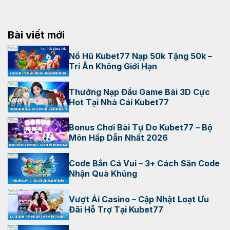
Bài viết mới
Nổ Hũ Kubet77 Nạp 50k Tặng 50k –
Tri Ân Không Giới Hạn
Thưởng Nạp Đầu Game Bài 3D Cực
Hot Tại Nhà Cái Kubet77
Bonus Chơi Bài Tự Do Kubet77 – Bộ
Môn Hấp Dẫn Nhất 2026
Code Bắn Cá Vui – 3+ Cách Săn Code
Nhận Quà Khủng
Vượt Ải Casino – Cập Nhật Loạt Ưu
Đãi Hỗ Trợ Tại Kubet77