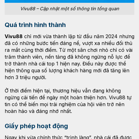
Vivu88 – Cập nhật một số thông tin tổng quan
Quá trình hình thành
Vivu88
chỉ mới vừa thành lập từ đầu năm 2024 nhưng
đã có những bước tiến đáng nể, vượt xa nhiều đối thủ
ra mắt cùng thời điểm. Từ một sân chơi nhỏ chỉ có vài
trăm thành viên, nền tảng đã không ngừng nỗ lực để
trở thành nhà cái top 1 hiện nay. Điều này được thể
hiện thông qua số lượng khách hàng mới đã tăng lên
hơn 3 triệu người.
Ở thời điểm hiện tại, thương hiệu vẫn đang không
ngừng cải tiến để ngày một hoàn thiện hơn. Vivu88 tự
tin có thể biến mọi trải nghiệm của hội viên trở nên
hoàn hảo và đáng nhớ nhất.
Giấy phép hoạt động
Ngay khi vừa chính thức “trình làng”, nhà cái đã được