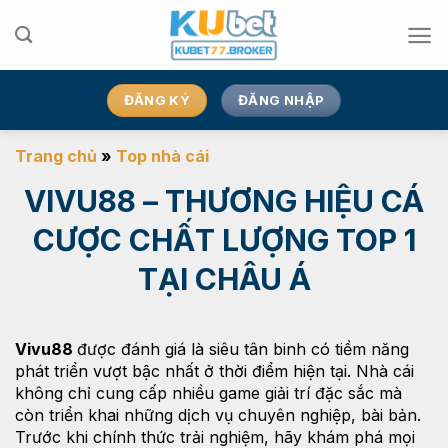
Bỏ
qua
nội
dung
ĐĂNG KÝ
ĐĂNG NHẬP
Trang chủ
»
Top nhà cái
VIVU88 – THƯƠNG HIỆU CÁ
CƯỢC CHẤT LƯỢNG TOP 1
TẠI CHÂU Á
Vivu88
được đánh giá là siêu tân binh có tiềm năng
phát triển vượt bậc nhất ở thời điểm hiện tại. Nhà cái
không chỉ cung cấp nhiều game giải trí đặc sắc mà
còn triển khai những dịch vụ chuyên nghiệp, bài bản.
Trước khi chính thức trải nghiệm, hãy khám phá mọi