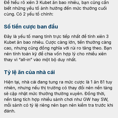
Để hiểu rõ xiên 3 Kubet ăn bao nhiêu, bạn cũng cần
biết những yếu tố ảnh hưởng đến mức thưởng cuối
cùng. Có 2 yếu tố chính:
Số tiền cược ban đầu
Đây là yếu tố mang tính trực tiếp nhất để tính xiên 3
Kubet ăn bao nhiêu. Cược càng lớn, tiền thưởng càng
cao, nhưng cũng đồng nghĩa với rủi ro tăng theo. Bạn
nên tính toán kỹ để chia vốn hợp lý cho nhiều xiên
thay vì “all-in” vào một bộ duy nhất.
Tỷ lệ ăn của nhà cái
Hiện tại, nhà cái đang tung ra mức cược là 1 ăn 81 tuy
nhiên, nhưng nếu thị trường có thay đổi nên nền tảng
sẽ cập nhật mức thưởng thường xuyên. Đồng thời,
nền tảng tích hợp nhiều sảnh chơi như GW hay SW,
mỗi sảnh có tỷ lệ riêng nên bạn nên kiểm tra trước khi
đánh.