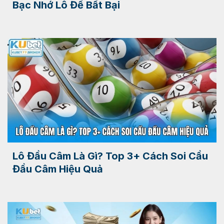
Bạc Nhớ Lô Đề Bất Bại
Lô Đầu Câm Là Gì? Top 3+ Cách Soi Cầu
Đầu Câm Hiệu Quả