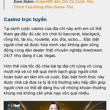
Xem thêm:
Kubet69: Địa Chỉ Cá Cược Yêu
Thích Của Đông Đảo Game Thủ
Casino trực tuyến
Tại sảnh cược casino của địa chỉ này anh em có thể
tham gia đầy đủ các trò chơi từ baccarat, blackjack,
rồng hổ, tài xỉu, roulette, xóc đĩa, sicbo,… Đặc biệt
người chơi sẽ được hòa mình vào không gian sống
động cùng dàn dealer thật chuyên nghiệp livestream
24/7 như đang ở Las Vegas.
Hơn thế nữa tốc độ chia bài tại địa chỉ cũng vô cùng
mượt mà và có kết quả minh bạch giúp người chơi
hoàn toàn an tâm khi cá cược. Đặc biệt hình thức này
được nhà cái đưa ra tỷ lệ trả thưởng siêu hấp dẫn giúp
người chơi có thể dễ dàng thu về những khoản thưởng
khủng mà không cần phải nạp vốn quá nhiều.