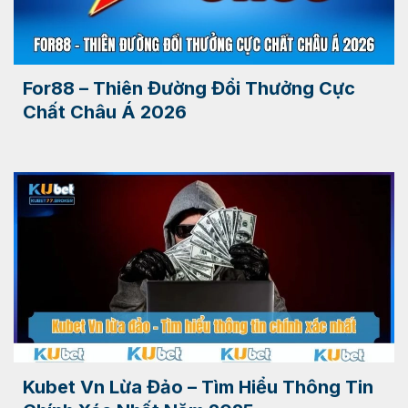
For88 – Thiên Đường Đổi Thưởng Cực
Chất Châu Á 2026
Kubet Vn Lừa Đảo – Tìm Hiểu Thông Tin