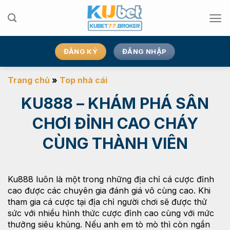
Bỏ
qua
nội
dung
ĐĂNG KÝ
ĐĂNG NHẬP
Trang chủ
»
Top nhà cái
KU888 – KHÁM PHÁ SÂN
CHƠI ĐỈNH CAO CHÁY
CÙNG THÀNH VIÊN
Ku888 luôn là một trong những địa chỉ cá cược đỉnh
cao được các chuyên gia đánh giá vô cùng cao. Khi
tham gia cá cược tại địa chỉ người chơi sẽ được thử
sức với nhiều hình thức cược đỉnh cao cùng với mức
thưởng siêu khủng. Nếu anh em tò mò thì còn ngần