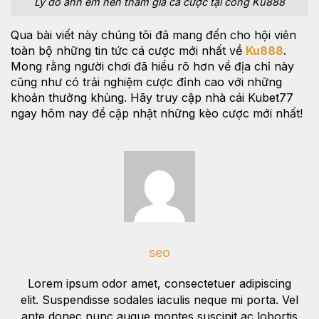
Lý do anh em nên tham gia cá cược tại cổng Ku888
Qua bài viết này chúng tôi đã mang đến cho hội viên
toàn bộ những tin tức cá cược mới nhất về
Ku888
.
Mong rằng người chơi đã hiểu rõ hơn về địa chỉ này
cũng như có trải nghiệm cược đỉnh cao với những
khoản thưởng khủng. Hãy truy cập nhà cái Kubet77
ngay hôm nay để cập nhật những kèo cược mới nhất!
seo
Lorem ipsum odor amet, consectetuer adipiscing
elit. Suspendisse sodales iaculis neque mi porta. Vel
ante donec nunc augue montes suscipit ac lobortis