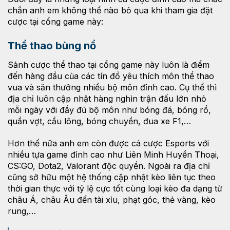
chắn anh em không thể nào bỏ qua khi tham gia đặt
cược tại cổng game này:
Thể thao bùng nổ
Sảnh cược thể thao tại cổng game này luôn là điểm
đến hàng đầu của các tín đồ yêu thích môn thể thao
vua và săn thưởng nhiều bộ môn đỉnh cao. Cụ thể thì
địa chỉ luôn cập nhật hàng nghìn trận đấu lớn nhỏ
mỗi ngày với đầy đủ bộ môn như bóng đá, bóng rổ,
quần vợt, cầu lông, bóng chuyền, đua xe F1,…
Hơn thế nữa anh em còn được cá cược Esports với
nhiều tựa game đỉnh cao như Liên Minh Huyền Thoại,
CS:GO, Dota2, Valorant độc quyền. Ngoài ra địa chỉ
cũng sở hữu một hệ thống cập nhật kèo liên tục theo
thời gian thực với tỷ lệ cực tốt cùng loại kèo đa dạng từ
châu Á, châu Âu đến tài xỉu, phạt góc, thẻ vàng, kèo
rung,…