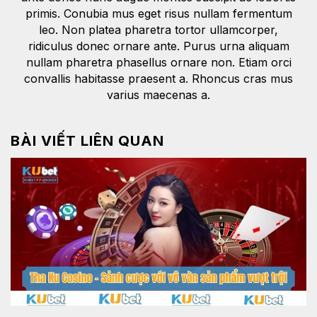
primis. Conubia mus eget risus nullam fermentum
leo. Non platea pharetra tortor ullamcorper,
ridiculus donec ornare ante. Purus urna aliquam
nullam pharetra phasellus ornare non. Etiam orci
convallis habitasse praesent a. Rhoncus cras mus
varius maecenas a.
BÀI VIẾT LIÊN QUAN