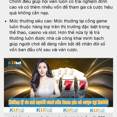
Chính điều giúp hội viên luôn có trải nghiệm đỉnh
cao và có thêm nhiều vốn để tham gia cá cược hiệu
quả không cần nạp.
Mức thưởng siêu cao: Mức thưởng tại cổng game
luôn thuộc hàng top trên thị trường đặc biệt trong
thể thao, casino và slot. Hơn thế nữa tỷ lệ trả
thưởng luôn được nhà cái công khai minh bạch
giúp người chơi dễ dàng nắm bắt để nhân đôi số
vốn ban đầu chỉ sau vài ván cược.