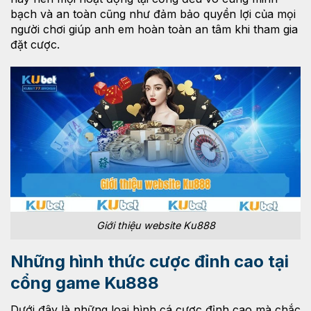
bạch và an toàn cũng như đảm bảo quyền lợi của mọi
người chơi giúp anh em hoàn toàn an tâm khi tham gia
đặt cược.
Giới thiệu website Ku888
Những hình thức cược đỉnh cao tại
cổng game Ku888
Dưới đây là những loại hình cá cược đỉnh cao mà chắc